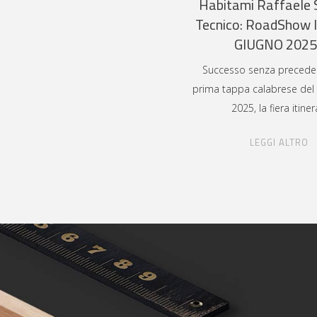
Habitami Raffaele 
Tecnico: RoadShow 
GIUGNO 202
Successo senza preceden
prima tappa calabrese de
2025, la fiera itiner
LEGGI ALTRO