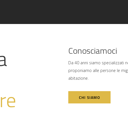
a
Conosciamoci
Da 40 anni siamo specializzati nel
proponiamo alle persone le miglio
abitazione.
are
CHI SIAMO