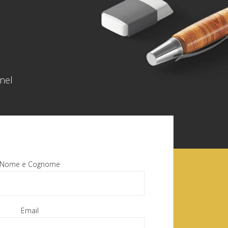
 nel
Nome e Cognome
Email