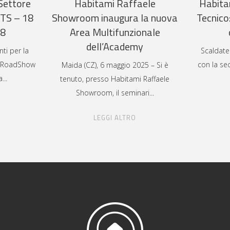
Settore
Habitami Raffaele
Habita
ITS – 18
Showroom inaugura la nuova
Tecnico
58
Area Multifunzionale
dell’Academy
ti per la
Scaldate
l RoadShow
con la se
Maida (CZ), 6 maggio 2025 – Si è
a
tenuto, presso Habitami Raffaele
Showroom, il seminari
LEGGI ALTRO